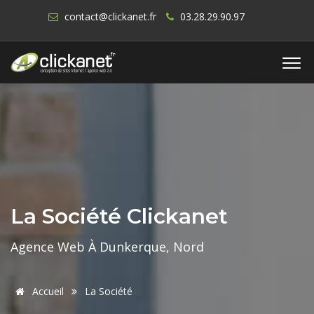
contact@clickanet.fr
03.28.29.90.97
La Société Clickanet
Agence Web À Dunkerque, Nord
Accueil
La Société