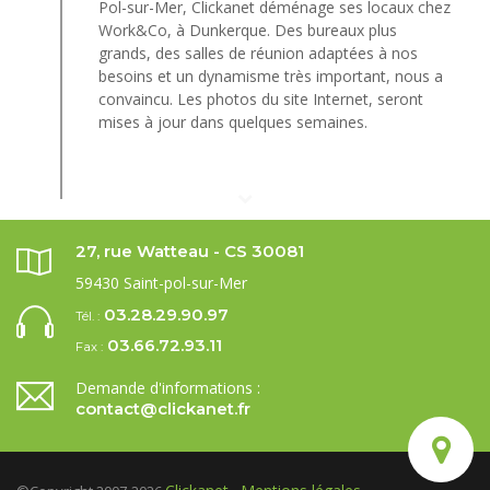
Pol-sur-Mer, Clickanet déménage ses locaux chez
Work&Co, à Dunkerque. Des bureaux plus
grands, des salles de réunion adaptées à nos
besoins et un dynamisme très important, nous a
convaincu. Les photos du site Internet, seront
mises à jour dans quelques semaines.
27, rue Watteau - CS 30081
59430 Saint-pol-sur-Mer
03.28.29.90.97
Tél. :
03.66.72.93.11
Fax :
Demande d'informations :
contact@clickanet.fr