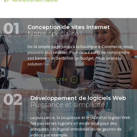
01
Conception de sites Internet
Notre spécialité !
De la simple page jusqu'à la boutique e-Commerce, nous
pouvons tout réaliser. Pour cela il suffit de comprendre
vos besoins et de définir un budget, nous avons la
solution !
NOUS CONTACTER
02
Développement de logiciels Web
Puissance et simplicité !
La puissance, la souplesse et le coût d'un logiciel Web
fait passer les logiciels en mode local pour des
antiquités. Un logiciel immobilier ou de gestion de
vidéos par exemple.