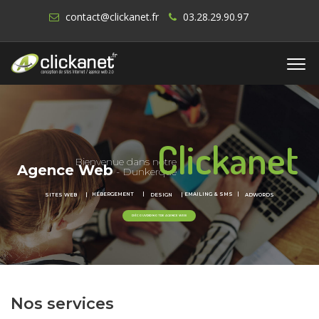
contact@clickanet.fr
03.28.29.90.97
Clickanet
Bienvenue dans notre
Agence Web
- Dunkerque
HÉBERGEMENT |
EMAILING & SMS |
SITES WEB |
DESIGN |
ADWORDS
DÉCOUVRIR NOTRE AGENCE WEB
Nos services