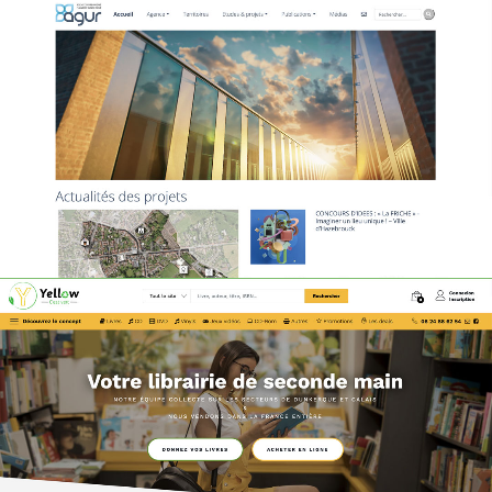
Syndicat d'initiative de Grande-Synthe V3
2022
|
Réalisation du site Internet
AGUR Dunkerque
2021
|
Réalisation du site Internet