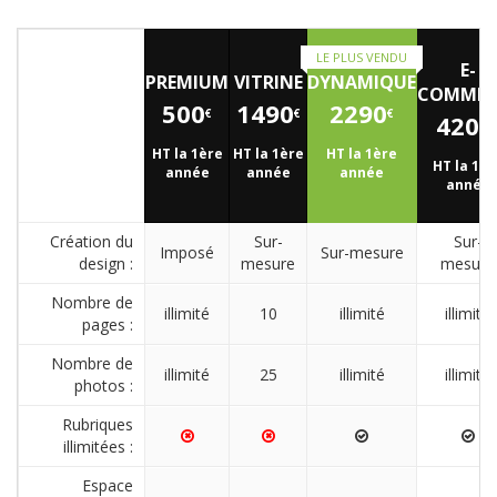
LE PLUS VENDU
E-
PREMIUM
VITRINE
DYNAMIQUE
COMMER
500
1490
2290
€
€
€
4200
HT la 1ère
HT la 1ère
HT la 1ère
HT la 1èr
année
année
année
année
Création du
Sur-
Sur-
Imposé
Sur-mesure
design :
mesure
mesure
Nombre de
illimité
10
illimité
illimité
pages :
Nombre de
illimité
25
illimité
illimité
photos :
Rubriques
illimitées :
Espace