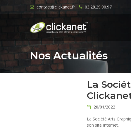
contact@clickanet.fr
03.28.29.90.97
Nos Actualités
La Sociét
Clickane
20/01/2022
La Société Arts Graphi
son site Internet.