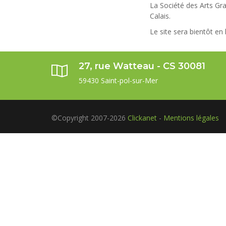
La Société des Arts Gra
Calais.
Le site sera bientôt en 
27, rue Watteau - CS 30081
59430 Saint-pol-sur-Mer
©Copyright
2007-
2026
Clickanet
-
Mentions légales