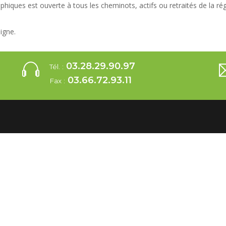
phiques est ouverte à tous les cheminots, actifs ou retraités de la r
ligne.
03.28.29.90.97
Tél. :
03.66.72.93.11
Fax :